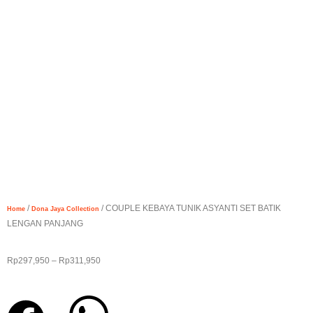
/
/ COUPLE KEBAYA TUNIK ASYANTI SET BATIK
Home
Dona Jaya Collection
LENGAN PANJANG
Rp
297,950
–
Rp
311,950