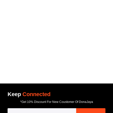
Keep
Connected
*Get 10% Discount For New Coustomer Of DonaJaya