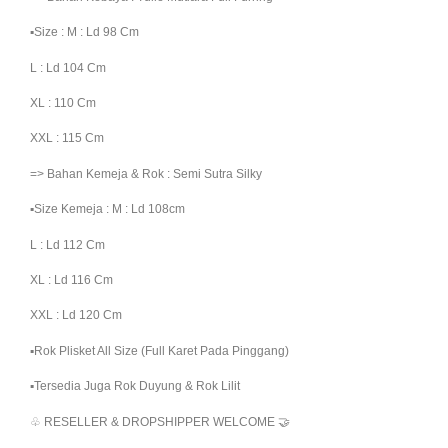
▪︎Size : M : Ld 98 Cm
L : Ld 104 Cm
XL : 110 Cm
XXL : 115 Cm
=> Bahan Kemeja & Rok : Semi Sutra Silky
▪︎Size Kemeja : M : Ld 108cm
L : Ld 112 Cm
XL : Ld 116 Cm
XXL : Ld 120 Cm
▪︎Rok Plisket All Size (full Karet Pada Pinggang)
▪︎Tersedia Juga Rok Duyung & Rok Lilit
♧ RESELLER & DROPSHIPPER WELCOME 🤝