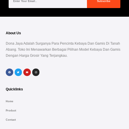
Subscribe
About Us
Dona Jaya Adalah Surganya Para Pencinta Kebaya Dan Gamis Di Tanah
Abang. Toko Ini Menawarkan Berbagai Pilihan Model Kebaya Dan Gamis
Dengan Harga Grosir Yang Terjangkau.
Quicklinks
Home
Product
Contact