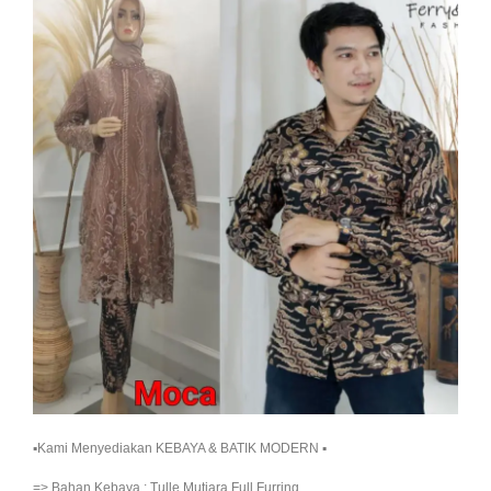
▪︎Kami Menyediakan KEBAYA & BATIK MODERN ▪︎
=> Bahan Kebaya : Tulle Mutiara Full Furring