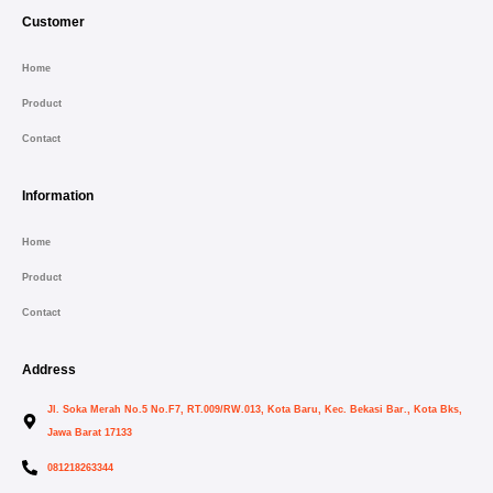
Customer
Home
Product
Contact
Information
Home
Product
Contact
Address
Jl. Soka Merah No.5 No.f7, RT.009/RW.013, Kota Baru, Kec. Bekasi Bar., Kota Bks,
Jawa Barat 17133
081218263344