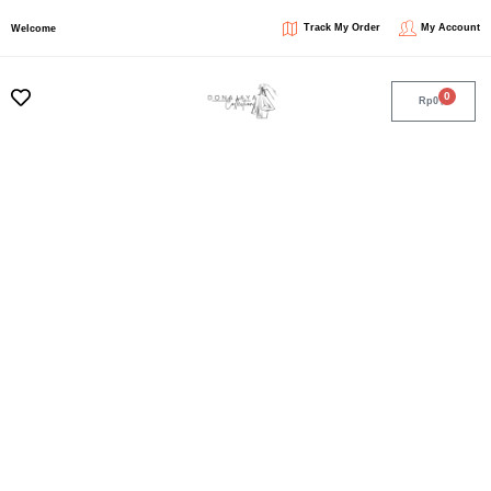
Track My Order
My Account
Welcome
0
Rp
0