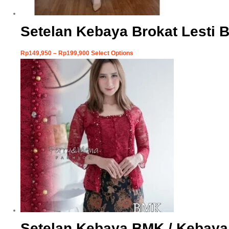
Setelan Kebaya Brokat Lesti 
Rp
149,950
–
Rp
199,900
Select Options
Setelan Kebaya BMK / Kebaya 