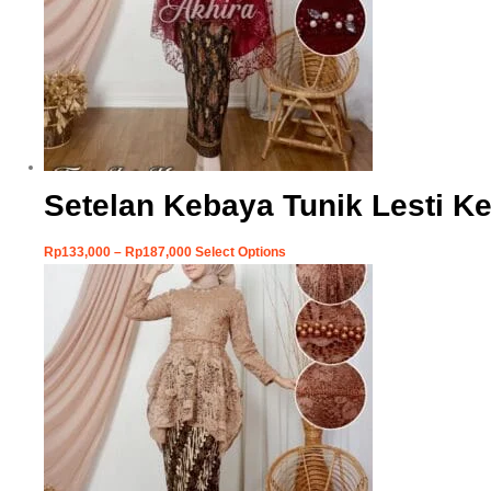
Setelan Kebaya Tunik Lesti Ke
Rp
133,000
–
Rp
187,000
Select Options