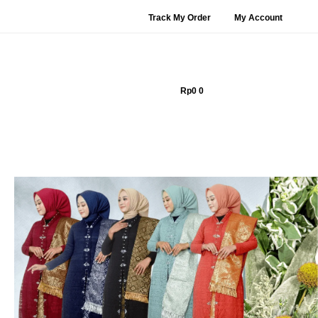
Track My Order
My Account
Rp
0
0