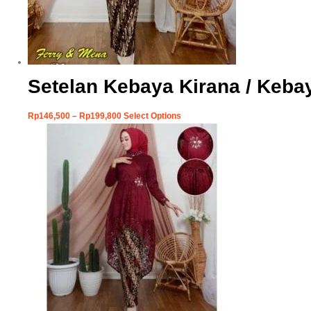
Setelan Kebaya Kirana / Keba
Rp
146,500
–
Rp
199,800
Select Options